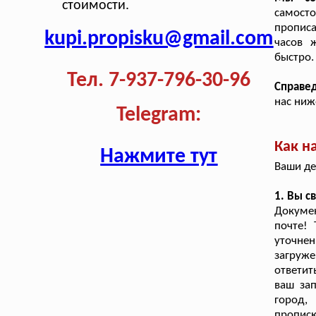
стоимости.
самост
прописа
kupi.propisku@gmail.com
часов 
быстро.
Тел. 7-937-796-30-96
Справе
нас ниж
Telegram:
Как н
Нажмите тут
Ваши де
1. Вы с
Докуме
почте! 
уточне
загруже
ответит
ваш зап
город,
прописк