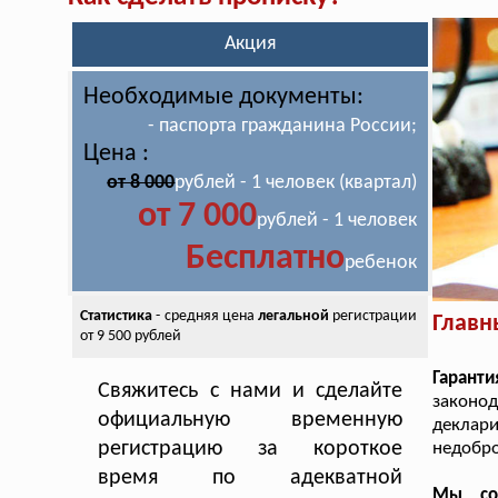
Акция
Необходимые документы:
- паспорта гражданина России;
Цена :
от 8 000
рублей - 1 человек (квартал)
от 7 000
рублей - 1 человек
Бесплатно
ребенок
Статистика
- средняя цена
легальной
регистрации
Главн
от 9 500 рублей
Гарант
Свяжитесь с нами и сделайте
законо
официальную временную
деклар
регистрацию за короткое
недобро
время по адекватной
Мы со