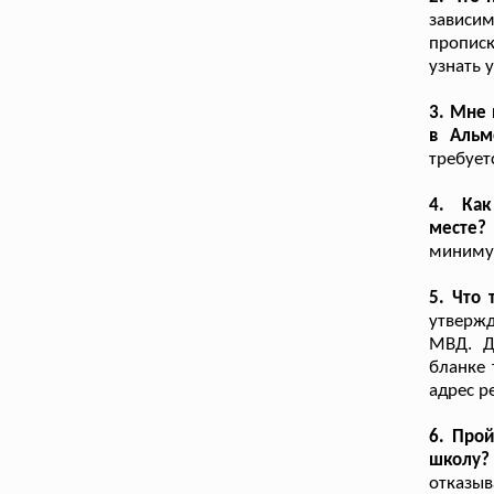
зависи
прописк
узнать 
3. Мне 
в Альм
требует
4. Как
месте?
минимум
5. Что
утвержд
МВД. Д
бланке 
адрес р
6. Про
школу?
отказыв