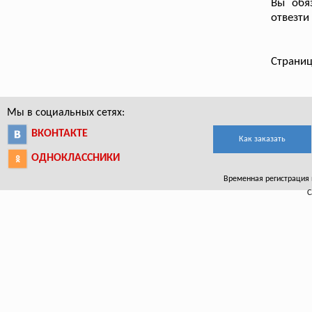
Вы обя
отвезти
Страниц
Мы в социальных сетях:
ВКОНТАКТЕ
Как заказать
ОДНОКЛАССНИКИ
Временная регистрация в
С