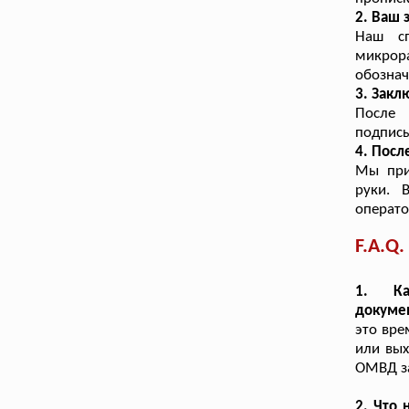
2. Ваш 
Наш сп
микрор
обознач
3. Зак
После 
подписы
4. Посл
Мы при
руки. 
операто
F.A.Q.
1. Ка
докуме
это вре
или вых
ОМВД з
2. Что 