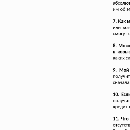
абсолют
им об э
7. Как 
или ког
смогут 
8. Може
в коры
каких с
9. Мой 
получи
сначала
10. Есл
получит
кредит
11. Что
отсутст